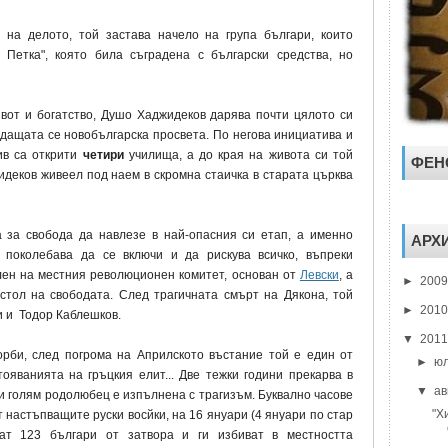
на делото, той застава начело на група българи, които
. Петка", която била съградена с български средства, но
вот и богатство, Душо Хаджидеков дарява почти цялото си
дащата се новобългарска просвета. По негова инициатива и
ив са открити
четири
училища, а до края на живота си той
ФЕН
деков живеел под наем в скромна стаичка в старата църква
а за свобода да навлезе в най-опасния си етап, а именно
АРХ
 поколебава да се включи и да рискува всичко, въпреки
член на местния революционен комитет, основан от
Левски
, а
►
200
стол на свободата. След трагичната смърт на Дякона, той
►
201
и и Тодор Каблешков.
▼
201
орби, след погрома на Априлското въстание той е един от
►
ю
ояванията на гръцкия елит... Две тежки години прекарва в
▼
ав
зи голям родолюбец е изпълнена с трагизъм. Буквално часове
"Х
 настъпващите руски восйки, на 16 януари (4 януари по стар
дат 123 българи от затвора и ги избиват в местността