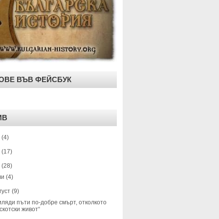
ОВЕ ВЪВ ФЕЙСБУК
ИВ
9
(4)
0
(17)
1
(28)
ли
(4)
густ
(9)
иляди пъти по-добре смърт, отколкото
скотски живот“