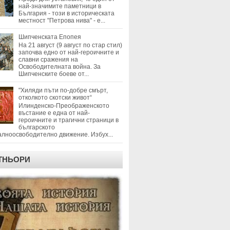
най-значимите паметници в
България - този в историческата
местност "Петрова нива" - е...
Шипченската Епопея
На 21 август (9 август по стар стил)
започва едно от най-героичните и
славни сражения на
Освободителната война. За
Шипченските боеве от...
"Хиляди пъти по-добре смърт,
отколкото скотски живот“
Илинденско-Преображенското
въстание е една от най-
героичните и трагични страници в
българското
лноосвободително движение. Избух...
ТНЬОРИ