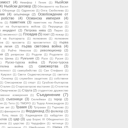
симост
(4)
Ньойски
Никифор I Геник
(1)
(4)
Ньойски договор
(3)
Обесването на Васил
)
Оборище
(1)
Одринско
(1)
Олга Скобелева
(1)
ние
(4)
Освобождение от
опълченци
(2)
 робство
(4)
Османска империя
(4)
паметник
(3)
ла
(1)
паметник на Левски
(1)
хът на българската войска
(1)
Перущица
(1)
и инцидент
(2)
Петрова нива
(2)
Пирин
(1)
Пловдив
(5)
поет
(2)
(1)
писменост
(1)
пожар
(1)
й на българката
(1)
полковник
(1)
полковник
първа
ов
(1)
просвета
(1)
просветител
(1)
първа световна война
(4)
ка легия
(2)
революционер
(2)
(1)
Райчо Николов
(1)
ия
(2)
репресии
(1)
Родопи
(1)
Родопите
(1)
Румъния
(2)
ата Шипка
(1)
Русе
(1)
Русия
(1)
Руско-турска война
(2)
Руско-турска
1)
саможертва
(3)
дителна война
(2)
телност
(1)
самоубийство
(1)
Сан Стефано
(1)
 Кукузел
(1)
Свети Седмочисленици
(1)
светите
Сенклер
(1)
служебен защитник
(1)
собствени
(1)
Списаревски
(1)
спорт
(1)
Сръбско-българска
Сталин
(1)
Старозагорско въстание
(1)
Столетов
Струга
(2)
 Омарчевски
(1)
студентско дружество
Съединение
(7)
еменни измерения
(1)
съюзници
(3)
(2)
терор
(2)
Сюлейман
(1)
ия
(1)
Тито
(1)
ТМОРО
(1)
Тодор Александров
(1)
Тракия
(3)
ски акт
(1)
Тутракан
(1)
Търново
(1)
Фердинанд
(5)
фолклор
(2)
(1)
фанариоти
(1)
 Голц паша
(1)
Хаджидеков
(1)
хайдутин
(1)
цар
(3)
Ботев
(2)
цар Борис III Обединител
(1)
линов
(1)
царство
(1)
Чардафон
(1)
четници
(1)
Шипка
(2)
(1)
читалище
(1)
Швейцария
(1)