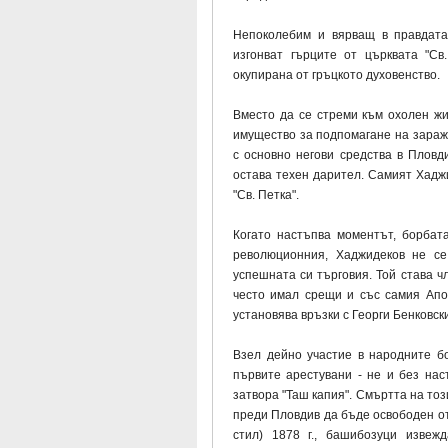
Непоколебим и вярващ в правдата 
изгонват гърците от църквата "Св
окупирана от гръцкото духовенство.
Вместо да се стреми към охолен жи
имущество за подпомагане на зараж
с основно негови средства в Пловд
остава техен дарител. Самият Хаджи
"Св. Петка".
Когато настъпва моментът, борбат
революционния, Хаджидеков не се
успешната си търговия. Той става 
често имал срещи и със самия Апо
установява връзки с Георги Бенковск
Взел дейно участие в народните б
първите арестувани - не и без наст
затвора "Таш капия". Смъртта на то
преди Пловдив да бъде освободен от
стил) 1878 г., башибозуци извеж