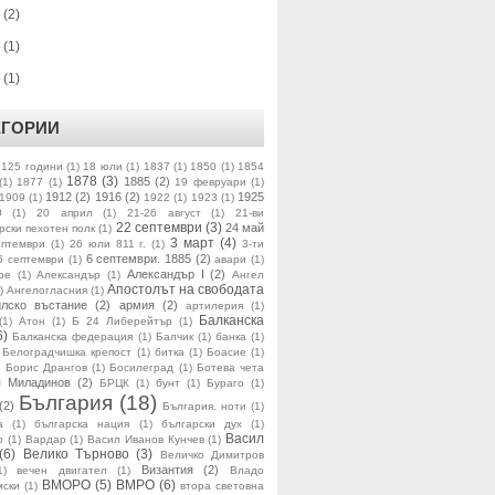
5
(2)
6
(1)
9
(1)
ЕГОРИИ
125 години
(1)
18 юли
(1)
1837
(1)
1850
(1)
1854
1878
(3)
1885
(2)
(1)
1877
(1)
19 февруари
(1)
1912
(2)
1916
(2)
1925
1909
(1)
1922
(1)
1923
(1)
0
(1)
20 април
(1)
21-26 август
(1)
21-ви
22 септември
(3)
24 май
рски пехотен полк
(1)
3 март
(4)
ептември
(1)
26 юли 811 г.
(1)
3-ти
6 септември. 1885
(2)
6 септември
(1)
авари
(1)
Александър I
(2)
ре
(1)
Александър
(1)
Ангел
Апостолът на свободата
)
Ангелогласния
(1)
илско въстание
(2)
армия
(2)
артилерия
(1)
Балканска
(1)
Атон
(1)
Б 24 Либерейтър
(1)
6)
Балканска федерация
(1)
Балчик
(1)
банка
(1)
Белоградчишка крепост
(1)
битка
(1)
Боасие
(1)
)
Борис Дрангов
(1)
Босилеград
(1)
Ботева чета
я Миладинов
(2)
БРЦК
(1)
бунт
(1)
Бураго
(1)
България
(18)
(2)
България. ноти
(1)
а
(1)
българска нация
(1)
български дух
(1)
Васил
о
(1)
Вардар
(1)
Васил Иванов Кунчев
(1)
(6)
Велико Търново
(3)
Величко Димитров
Византия
(2)
1)
вечен двигател
(1)
Владо
ВМОРО
(5)
ВМРО
(6)
мски
(1)
втора световна