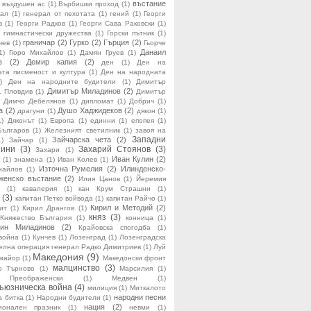
въстание
въздушен ас
(1)
Върбишки проход
(1)
рал
(1)
генерал от пехотата
(1)
гений
(1)
Георги
в
(1)
Георги Радков
(1)
Георги Сава Раковски
(1)
гимнастически дружества
(1)
Горски пътник
(1)
граничар
(2)
Гурко
(2)
Гърция
(2)
чев
(1)
Гьорче
Данаил
1)
Гюро Михайлов
(1)
Дамян Груев
(1)
в
(2)
Демир капия
(2)
ден
(1)
Ден на
ата писменост и култура
(1)
Ден на народната
)
Ден на народните будители
(1)
Димитър
Димитър Миладинов
(2)
. Пловдив
(1)
Димитър
)
Димчо Дебелянов
(1)
дипломат
(1)
Добрич
(1)
а
(2)
Душо Хаджидеков
(2)
драгуни
(1)
дякон
(1)
1)
Дяконът
(1)
Европа
(1)
единни
(1)
епопея
(1)
Българов
(1)
Железният светилник
(1)
завоя на
Западни
Зайчарска чета
(2)
1)
Зайчар
(1)
нини
(3)
Захарий Стоянов
(3)
Захари
(1)
Иван Кулин
(2)
(1)
знамена
(1)
Иван Колев
(1)
Източна Румелия
(2)
Илинденско-
хайлов
(1)
женско въстание
(2)
Илия Цанов
(1)
Йеремия
(1)
кавалерия
(1)
кан Крум Страшни
(1)
(3)
капитан Петко войвода
(1)
капитан Райчо
(1)
Кирил и Методий
(2)
ит
(1)
Кирил Дрангов
(1)
княз
(3)
Княжество България
(1)
конница
(1)
тин Миладинов
(2)
Крайовска спогодба
(1)
война
(1)
Кунчев
(1)
Лозенград
(1)
Лозенградска
елна операция генерал Радко Димитриев
(1)
Луй
Македония
(9)
майор
(1)
Македонски фронт
малцинство
(3)
о Търново
(1)
Марсилия
(1)
Преображенски
(1)
Медвен
(1)
ъюзническа война
(4)
милиция
(1)
Миткалото
народни песни
а битка
(1)
Народни будители
(1)
нация
(2)
ионален празник
(1)
невми
(1)