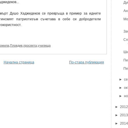
джидеков...
Ду
Ан
смърт Душо Хаджидеков се превръща в пример за идните
Мо
тинският патриотизъм съчетава в себе си добродетели
езкористност.
За
Сп
омила
,
Пловдив
,
просвета
,
училища
Ши
Пе
Начална страница
По-стара публикация
Пе
►
с
►
о
►
н
►
201
►
201
►
201