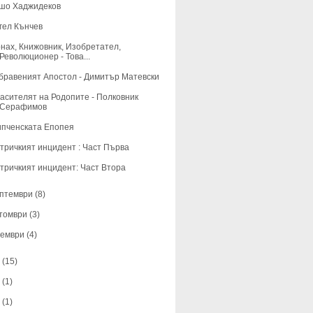
шо Хаджидеков
гел Кънчев
нах, Книжовник, Изобретател,
Революционер - Това...
бравеният Апостол - Димитър Матевски
асителят на Родопите - Полковник
Серафимов
пченската Епопея
тричкият инцидент : Част Първа
тричкият инцидент: Част Втора
ептември
(8)
ктомври
(3)
оември
(4)
2
(15)
3
(1)
4
(1)