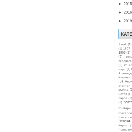
►
201
►
201
►
201
КАТ
1 май
(1)
(1)
1867
1903
(2)
(2)
194
средного
(2)
25 с
март
(1)
Аламиде
Кънчев
(1
(3)
Апр
атентат
война
(
Батак
(1)
борба
(1
брат
(1)
българи
българск
българск
Левски
Керин
(
Чернозе