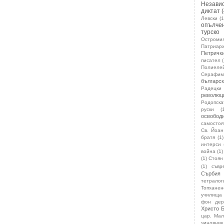
Незави
диктат
Левски
(1
опълче
турско
Остроми
Патриар
Петричк
писател
Полиеле
Серафим
българс
Радецки
революц
Родопск
руски
(
освобо
самостоя
Св. Йоан
братя
(1)
интерси
война
(1)
(1)
Стоян
(1)
съвр
Сърбия
тетралог
Топханен
училища
фон дер
Христо 
цар. Ма
чиновник