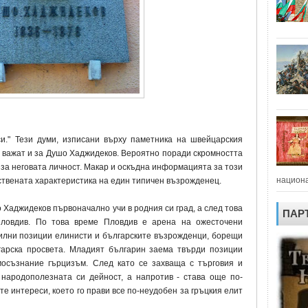
си." Тези думи, изписани върху паметника на швейцарския
 важат и за Душо Хаджидеков. Вероятно поради скромността
 за неговата личност. Макар и оскъдна информацията за този
национа
вствената характеристика на един типичен възрожденец.
 Хаджидеков първоначално учи в родния си град, а след това
ПАР
ловдив. По това време Пловдив е арена на ожесточени
илни позиции елинисти и българските възрожденци, борещи
гарска просвета. Младият българин заема твърди позиции
мосъзнание гърцизъм. След като се захваща с търговия и
 народополезната си дейност, а напротив - става още по-
те интереси, което го прави все по-неудобен за гръцкия елит