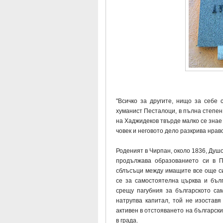
"Всичко за другите, нищо за себе 
хуманист Песталоци, в пълна степен
на Хаджидеков твърде малко се знае
човек и неговото дело разкрива нра
Роденият в Чирпан, около 1836, Душо
продължава образованието си в П
сблъсъци между имащите все още с
се за самостоятелна църква и бъл
срещу пагубния за българското са
натрупва капитал, той не изоставя
активен в отстояването на български
в града.