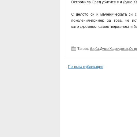
Остромила.Сред убитите е и Душо Ха
С делото си и мъченическата си 
поколения-пример за това, че ис
като скромност,самоотверженост и б
Тагове:
борба
,
Душо Хаджидеков
,
Остр
По-нова публикация