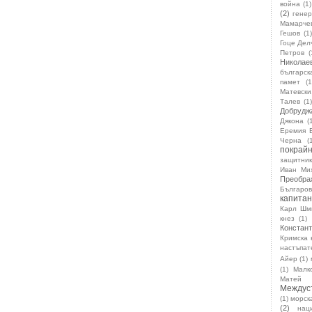
война
(1)
(2)
гене
Мамарче
Гешов
(1)
Гоце Дел
Петров
(
Николае
българск
памет
(1
Матевски
Талев
(1
Добрудж
Дякона
(
Еремия 
Черна
(
покрай
защитник
Иван Ми
Преобра
Българов
капитан
Карл Шм
кнез
(1)
Констан
Кримска 
настъпат
Айер
(1)
(1)
Малк
Матей 
Междус
(1)
морск
(2)
нац